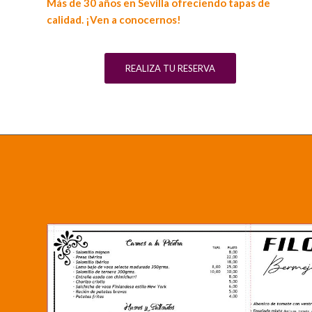
Más de 30 años en Sevilla ofreciendo tapas de
calidad. ¡Ven a conocernos!
REALIZA TU RESERVA